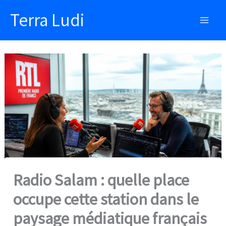
Aller
Terra Ludi
au
Main
contenu
Men
Radio Salam : quelle place
occupe cette station dans le
paysage médiatique français