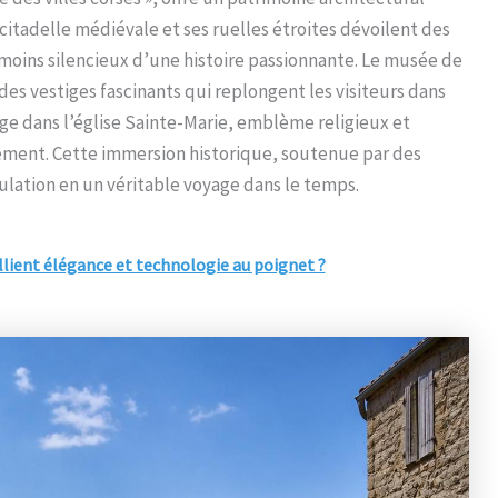
citadelle médiévale et ses ruelles étroites dévoilent des
témoins silencieux d’une histoire passionnante. Le musée de
 des vestiges fascinants qui replongent les visiteurs dans
onge dans l’église Sainte-Marie, emblème religieux et
llement. Cette immersion historique, soutenue par des
ation en un véritable voyage dans le temps.
ient élégance et technologie au poignet ?