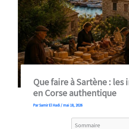
Que faire à Sartène : les
en Corse authentique
Par
Samir El Hadi
/
mai 18, 2026
Sommaire