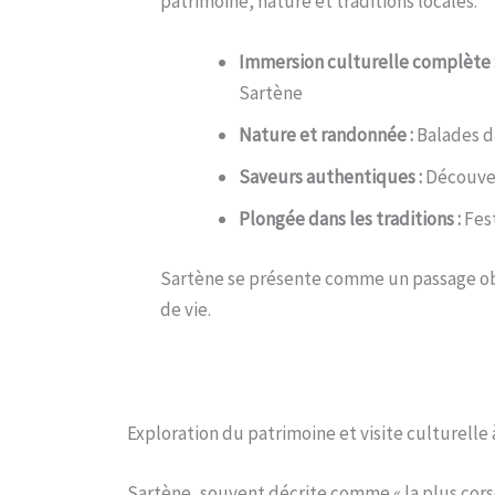
patrimoine, nature et traditions locales.
Immersion culturelle complète 
Sartène
Nature et randonnée :
Balades da
Saveurs authentiques :
Découvert
Plongée dans les traditions :
Fest
Sartène se présente comme un passage ob
de vie.
Exploration du patrimoine et visite culturelle
Sartène, souvent décrite comme « la plus corse 