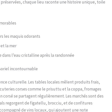
s préservées, chaque lieu raconte une histoire unique, toile
émorables
ers les maquis odorants
et la mer
 dans l’eau cristalline après la randonnée
soriel incontournable
nce culturelle. Les tables locales mêlent produits frais,
rcuteries corses comme le prisuttu et la coppa, fromages
ron corsé se partagent régulièrement. Les marchés sont des
als regorgent de figatellu, brocciu, et de confitures
 accompagné de vins locaux, qui ajoutent une note