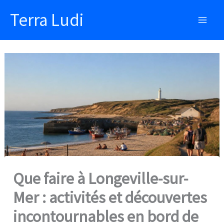
Aller
Terra Ludi
au
Main
contenu
Men
Que faire à Longeville-sur-
Mer : activités et découvertes
incontournables en bord de