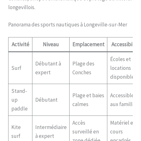
longevillois.
Panorama des sports nautiques à Longeville-sur-Mer
Activité
Niveau
Emplacement
Accessibilité
Écoles et
Débutant à
Plage des
Surf
locations
expert
Conches
disponibles
Stand-
Plage et baies
Accessible
up
Débutant
calmes
aux familles
paddle
Accès
Matériel et
Kite
Intermédiaire
surveillé en
cours
surf
à expert
zone dédiée
encadrés